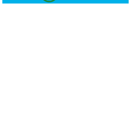
SERIE A TABLES