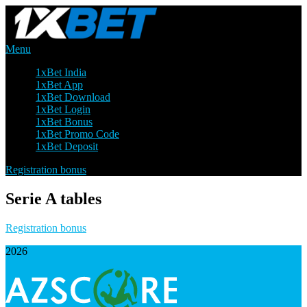
Menu
1xBet India
1xBet App
1xBet Download
1xBet Login
1xBet Bonus
1xBet Promo Code
1xBet Deposit
Registration bonus
Serie A tables
Registration bonus
2026